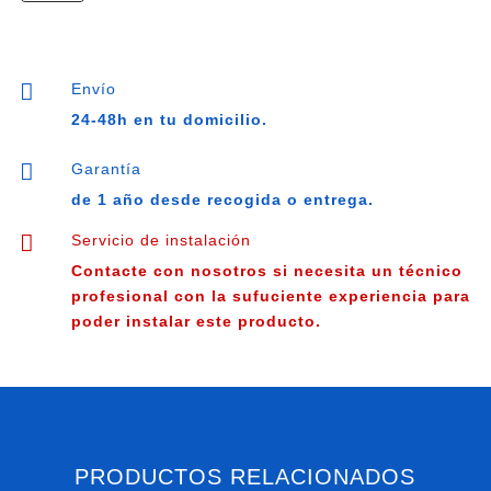
tres
vías
Saunier
Duval

Envío
Themaclassic
24-48h en tu domicilio.
F
25

Garantía
-
de 1 año desde recogida o entrega.
C
25

Servicio de instalación
-
Contacte con nosotros si necesita un técnico
s10208
profesional con la sufuciente experiencia para
cantidad
poder instalar este producto.
PRODUCTOS RELACIONADOS