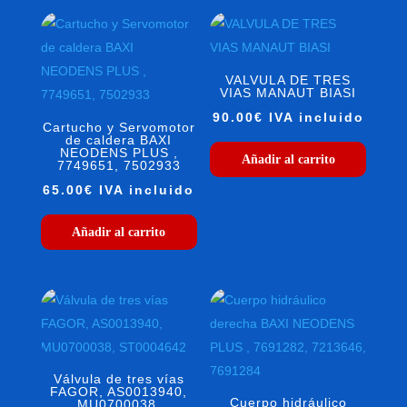
VALVULA DE TRES
VIAS MANAUT BIASI
90.00
€
IVA incluido
Cartucho y Servomotor
de caldera BAXI
NEODENS PLUS ,
Añadir al carrito
7749651, 7502933
65.00
€
IVA incluido
Añadir al carrito
Válvula de tres vías
FAGOR, AS0013940,
Cuerpo hidráulico
MU0700038,