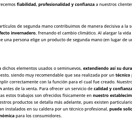
frecemos
fiabilidad, profesionalidad y confianza
a nuestros cliente
artículos de segunda mano contribuimos de manera decisiva a la 
efecto invernadero
, frenando el cambio climático. Al alargar la vid
ue una persona elige un producto de segunda mano (en lugar de u
 a dichos elementos usados o seminuevos,
extendiendo así su dura
epuesto, siendo muy recomendable que sea realizada por un
técnico 
mplir correctamente con la función para el cual fue creado. Nuest
n
antes de la venta. Para ofrecer un servicio de
calidad y confianz
ras estos trabajos son ofrecidos físicamente en
nuestro establecim
uestros productos se detalla más adelante, pues existen particula
ean instalados en su caldera por un técnico profesional,
puede soli
onómica
para los consumidores.