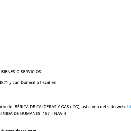
E BIENES O SERVICIOS:
4821
y con Domicilio fiscal en:
rio de IBÉRICA DE CALDERAS Y GAS (ICG), así como del sitio web:
h
 AVENIDA DE HUMANES, 157 – NAV 4
o@icgcalderas.com