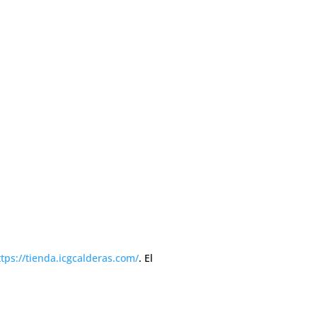
ttps://tienda.icgcalderas.com/
. El