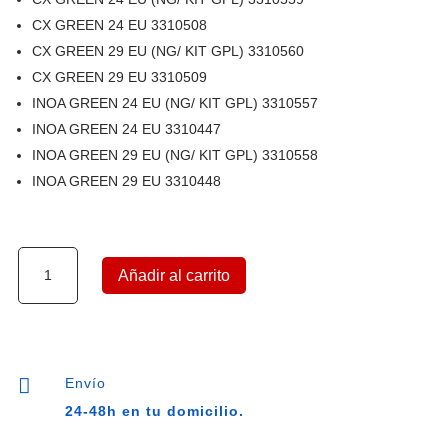
CX GREEN 24 EU 3310508
CX GREEN 29 EU (NG/ KIT GPL) 3310560
CX GREEN 29 EU 3310509
INOA GREEN 24 EU (NG/ KIT GPL) 3310557
INOA GREEN 24 EU 3310447
INOA GREEN 29 EU (NG/ KIT GPL) 3310558
INOA GREEN 29 EU 3310448
Válvula
Añadir al carrito
de
gas
ARISTON,
CHAFFOTEAUX,
65114223,

Envío
SIGMA
24-48h en tu domicilio.
848
cantidad