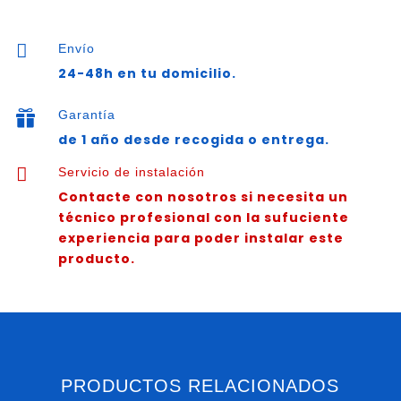
200
WHKA,

Envío
7833175
24-48h en tu domicilio.
cantidad
Garantía

de 1 año desde recogida o entrega.

Servicio de instalación
Contacte con nosotros si necesita un
técnico profesional con la sufuciente
experiencia para poder instalar este
producto.
PRODUCTOS RELACIONADOS