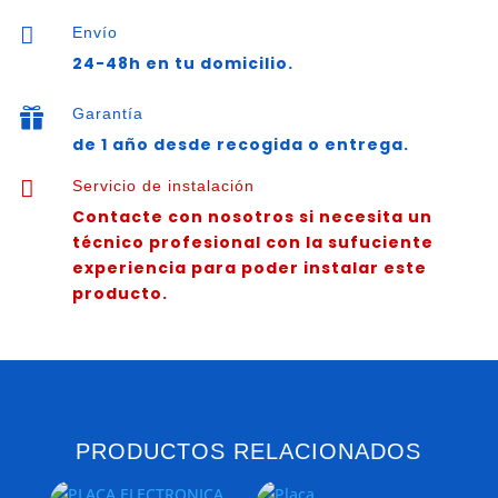
5

Envío
0020034604
24-48h en tu domicilio.
cantidad
Garantía

de 1 año desde recogida o entrega.

Servicio de instalación
Contacte con nosotros si necesita un
técnico profesional con la sufuciente
experiencia para poder instalar este
producto.
PRODUCTOS RELACIONADOS