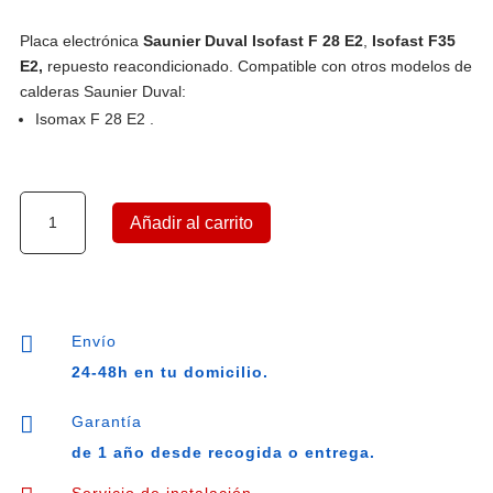
Placa electrónica
S
aunier Duval Isofast F 28 E2
,
Isofast F35
E2,
repuesto reacondicionado. Compatible con otros modelos de
calderas Saunier Duval:
Isomax F 28 E2 .
Placa
Añadir al carrito
electrónica
Saunier
Duval
Isofast
F

Envío
28
24-48h en tu domicilio.
E2,
Isofast

Garantía
F35
de 1 año desde recogida o entrega.
E2
cantidad