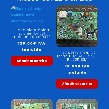
Placa electrónica
Saunier Duval
multifunción s10470
120.00
€
IVA
incluido
PLACA ELECTRONICA
MANAUT MIDAS ECO -
BI2225113M
Añadir al carrito
85.00
€
IVA
incluido
Añadir al carrito