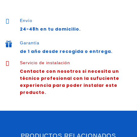
N.E.
100
CE

Envío
cantidad
24-48h en tu domicilio.
Garantía

de 1 año desde recogida o entrega.

Servicio de instalación
Contacte con nosotros si necesita un
técnico profesional con la sufuciente
experiencia para poder instalar este
producto.
PRODUCTOS RELACIONADOS