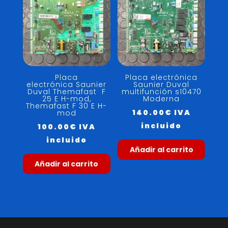
Placa
Placa electrónica
electrónica Saunier
Saunier Duval
Duval Themafast F
multifunción s10470
25 E H-mod,
Moderna
Themafast F 30 E H-
140.00
€
IVA
mod
incluido
100.00
€
IVA
incluido
Añadir al carrito
Añadir al carrito