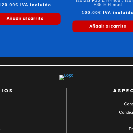
Isofast F30 E H-mod , Iso
F35 E H-mod
120.00
€
IVA incluido
100.00
€
IVA incluid
Añadir al carrito
Añadir al carrito
CIOS
ASPE
Cond
Condici
o
Po