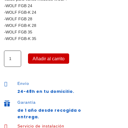
-WOLF FGB 24
-WOLF FGB-K 24
-WOLF FGB 28
-WOLF FGB-K 28
-WOLF FGB 35
-WOLF FGB-K 35
Placa
Añadir al carrito
electrónica
de
caldera
WOLF

Envío
FGB,
24-48h en tu domicilio.
2747594
cantidad
Garantía

de 1 año desde recogida o
entrega.

Servicio de instalación