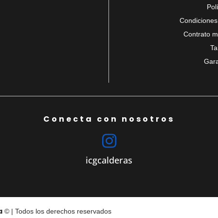
Pol
Condiciones 
Contrato m
Ta
Gara
Conecta con nosotros

icgcalderas
a
© | Todos los derechos reservados