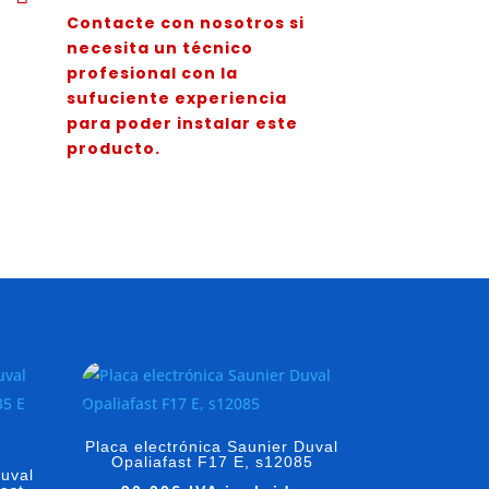
Contacte con nosotros si
necesita un técnico
profesional con la
sufuciente experiencia
para poder instalar este
producto.
Placa electrónica Saunier Duval
Opaliafast F17 E, s12085
Duval