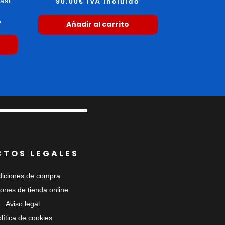
fast
90.00
€
IVA incluido
o
Añadir al carrito
CTOS LEGALES
iciones de compra
ones de tienda online
Aviso legal
lítica de cookies