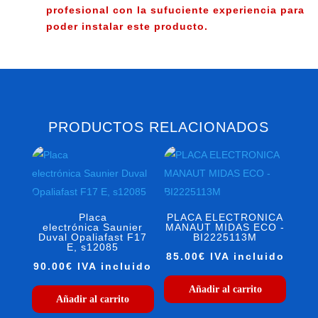
profesional con la sufuciente experiencia para
04.
poder instalar este producto.
cantidad
PRODUCTOS RELACIONADOS
Placa
PLACA ELECTRONICA
electrónica Saunier
MANAUT MIDAS ECO -
Duval Opaliafast F17
BI2225113M
E, s12085
85.00
€
IVA incluido
90.00
€
IVA incluido
Añadir al carrito
Añadir al carrito