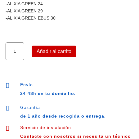
-ALIXIA GREEN 24
-ALIXIA GREEN 29
-ALIXIA GREEN EBUS 30
Placa
Añadir al carrito
electrónica
de
caldera
CHAFOTEAUX
PIGMA

Envío
GREEN
24-48h en tu domicilio.
EVO
25,

Garantía
30,
de 1 año desde recogida o entrega.
35,
60001899-

Servicio de instalación
03,
Contacte con nosotros si necesita un técnico
60001898-