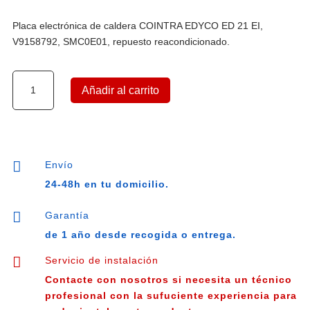
Placa electrónica de caldera COINTRA EDYCO ED 21 EI,
V9158792, SMC0E01, repuesto reacondicionado.
PLACA
Añadir al carrito
ELECTRONICA
COINTRA
EDYCO
ED
21

Envío
EI
24-48h en tu domicilio.
V9158792
cantidad

Garantía
de 1 año desde recogida o entrega.

Servicio de instalación
Contacte con nosotros si necesita un técnico
profesional con la sufuciente experiencia para