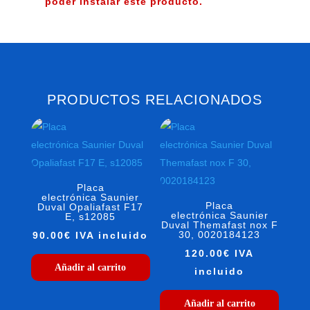
poder instalar este producto.
PRODUCTOS RELACIONADOS
Placa
electrónica Saunier
Placa
Duval Opaliafast F17
electrónica Saunier
E, s12085
Duval Themafast nox F
30, 0020184123
90.00
€
IVA incluido
120.00
€
IVA
Añadir al carrito
incluido
Añadir al carrito