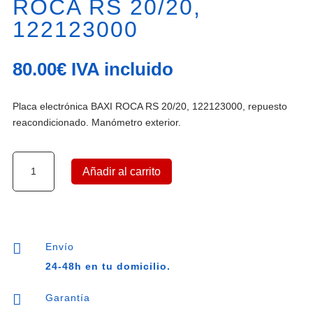
ROCA RS 20/20,
122123000
80.00
€
IVA incluido
Placa electrónica BAXI ROCA RS 20/20, 122123000, repuesto
reacondicionado. Manómetro exterior.
Placa
Añadir al carrito
electrónica
BAXI
ROCA
RS
20/20,

Envío
122123000
24-48h en tu domicilio.
cantidad

Garantía