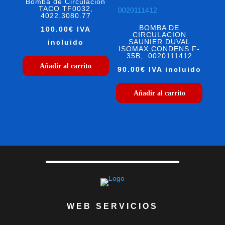
Bomba de Circulación
TACO TF0032,
4022.3080.77
BOMBA DE
100.00
€
IVA
CIRCULACION
SAUNIER DUVAL
incluido
ISOMAX CONDENS F-
35B, 0020111412
Añadir al carrito
90.00
€
IVA incluido
Añadir al carrito
WEB SERVICIOS