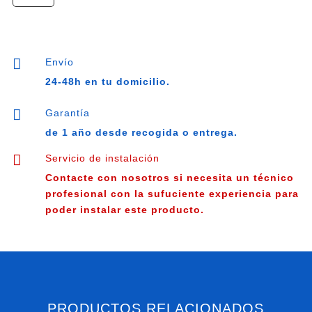
circulación
WILO
YONOS
PARA

Envío
BXSL15/6B
24-48h en tu domicilio.
PWM1
W

Garantía
MC
de 1 año desde recogida o entrega.
cantidad

Servicio de instalación
Contacte con nosotros si necesita un técnico
profesional con la sufuciente experiencia para
poder instalar este producto.
PRODUCTOS RELACIONADOS